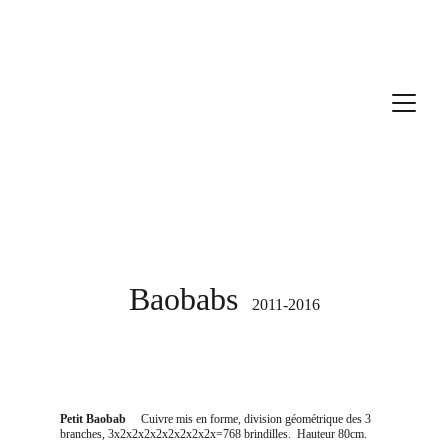
Baobabs
2011-2016
Petit Baobab     
Cuivre mis en forme, division géométrique des 3 
branches, 3x2x2x2x2x2x2x2x2x=768 brindilles.  Hauteur 80cm.